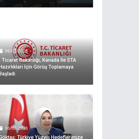
06/08/2026
Ticaret Bakanlığı, Kanada Ile STA
Hazırlıkları Için Görüş Toplamaya
Başladı
06/08/2026
Göktaş: Türkiye Yüzyılı Hedeflerimize